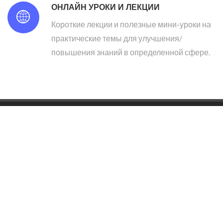
ОНЛАЙН УРОКИ И ЛЕКЦИИ
Короткие лекции и полезные мини-уроки на
практические темы для улучшения/
повышения знаний в определенной сфере.
Партнерская программа Международной
Профессиональной Ассоциации Коучей и Тренеров.
Tallinn, Pirita tee 26f-11, 10127, IPACT OÜ 16015156.